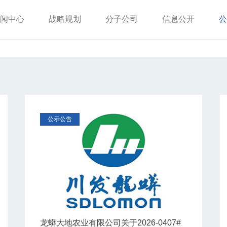
闻中心
战略规划
分子公司
信息公开
公
公示公告
龙蟒大地农业有限公司关于2026-0407#