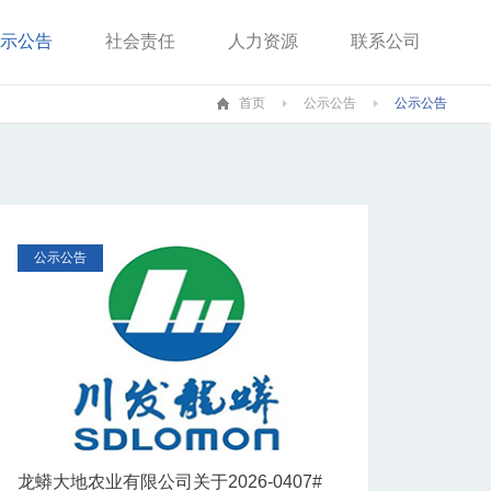
示公告
社会责任
人力资源
联系公司
首页
公示公告
公示公告
公示公告
龙蟒大地农业有限公司关于2026-0407#