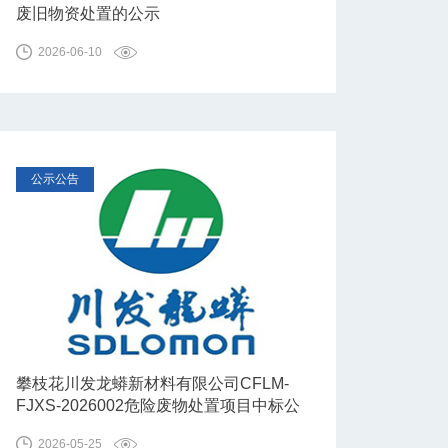
废旧物资处置的公示
2026-06-10
公示公告
攀枝花川发龙蟒新材料有限公司CFLM-
FJXS-2026002危险废物处置项目中标公
示
2026-05-25