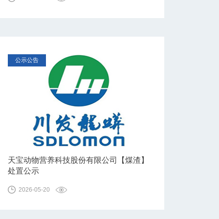
公示公告
天宝动物营养科技股份有限公司【煤渣】
处置公示
2026-05-20