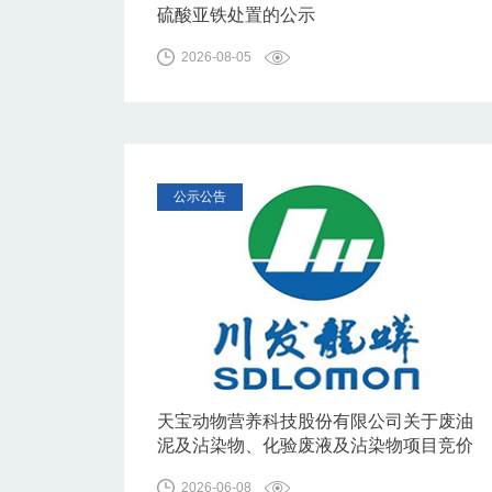
硫酸亚铁处置的公示
2026-08-05
公示公告
天宝动物营养科技股份有限公司关于废油
泥及沾染物、化验废液及沾染物项目竞价
结果的公示
2026-06-08